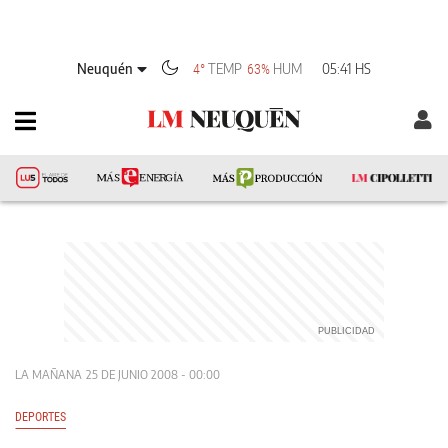
Neuquén
TEMP
HUM
05:41 HS
4°
63%
LA MAÑANA
25 DE JUNIO 2008 - 00:00
DEPORTES