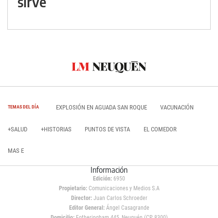
sirve
EXPLOSIÓN EN AGUADA SAN ROQUE
VACUNACIÓN
TEMAS DEL DÍA
+SALUD
+HISTORIAS
PUNTOS DE VISTA
EL COMEDOR
MAS E
Información
Edición:
6950
Propietario:
Comunicaciones y Medios S.A
Director:
Juan Carlos Schroeder
Editor General:
Ángel Casagrande
Domicilio:
Fotheringham 445, Neuquén (CP 8300)