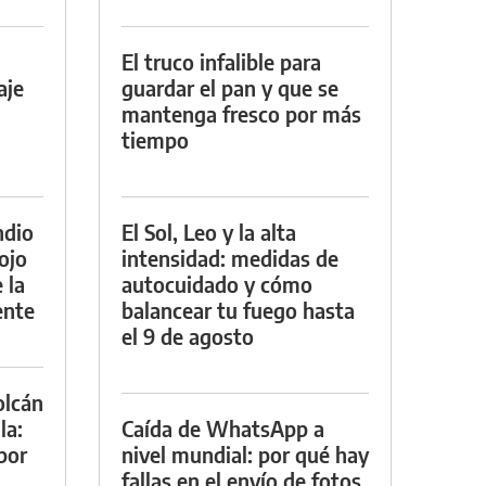
El truco infalible para
aje
guardar el pan y que se
mantenga fresco por más
tiempo
ndio
El Sol, Leo y la alta
ojo
intensidad: medidas de
 la
autocuidado y cómo
ente
balancear tu fuego hasta
el 9 de agosto
olcán
la:
Caída de WhatsApp a
por
nivel mundial: por qué hay
fallas en el envío de fotos,