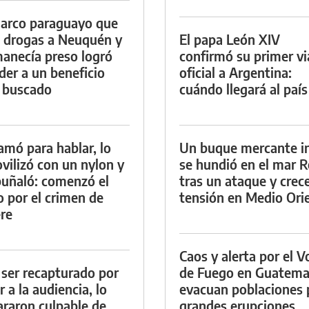
arco paraguayo que
a drogas a Neuquén y
El papa León XIV
anecía preso logró
confirmó su primer vi
der a un beneficio
oficial a Argentina:
 buscado
cuándo llegará al país
lamó para hablar, lo
Un buque mercante i
vilizó con un nylon y
se hundió en el mar R
puñaló: comenzó el
tras un ataque y crece
io por el crimen de
tensión en Medio Ori
re
Caos y alerta por el V
 ser recapturado por
de Fuego en Guatema
r a la audiencia, lo
evacuan poblaciones 
araron culpable de
grandes erupciones