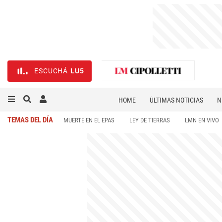
ESCUCHÁ
LU5
HOME
ÚLTIMAS NOTICIAS
N
NECROLÓGICAS
DEPORTES
TEMAS DEL DÍA
MUERTE EN EL EPAS
LEY DE TIERRAS
LMN EN VIVO