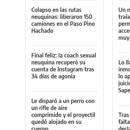
Colapso en las rutas
Un n
neuquinas: liberaron 150
traí
camiones en el Paso Pino
perm
Hachado
acce
muy
Final feliz: la coach sexual
neuquina recuperó su
Lo l
cuenta de Instagram tras
inmo
34 días de agonía
lo a
juic
Sape
Le disparó a un perro con
un rifle de aire
comprimido y el proyectil
Tras
quedó alojado en su
falta
cuerpo
decl