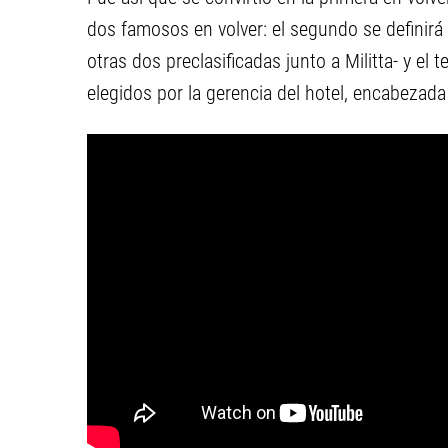
dos famosos en volver: el segundo se definirá 
otras dos preclasificadas junto a Militta- y el 
elegidos por la gerencia del hotel, encabezada 