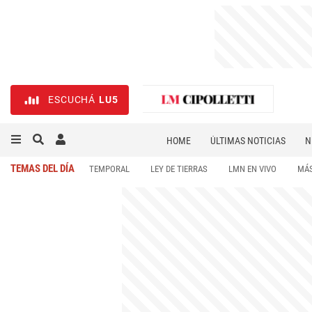
ESCUCHÁ
LU5
HOME
ÚLTIMAS NOTICIAS
N
NECROLÓGICAS
DEPORTES
TEMAS DEL DÍA
TEMPORAL
LEY DE TIERRAS
LMN EN VIVO
MÁS