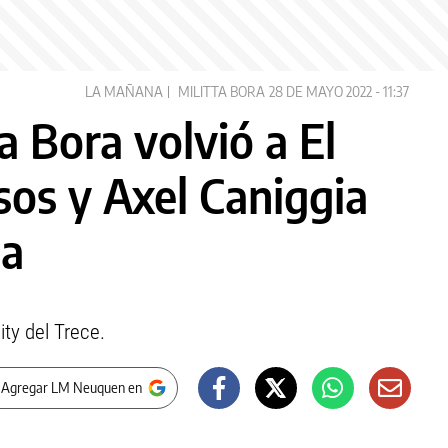
LA MAÑANA
MILITTA BORA
28 DE MAYO 2022 - 11:37
a Bora volvió a El
sos y Axel Caniggia
la
ty del Trece.
 Agregar LM Neuquen en