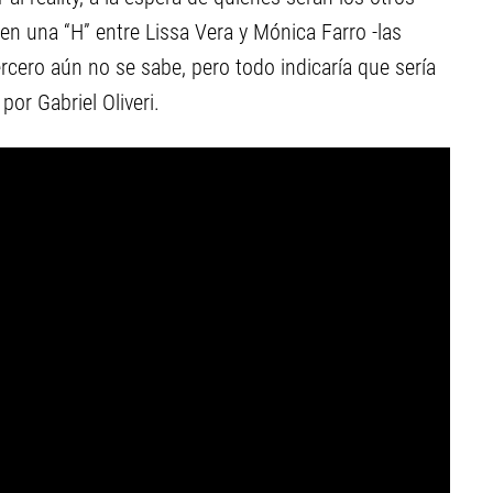
en una “H” entre Lissa Vera y Mónica Farro -las
tercero aún no se sabe, pero todo indicaría que sería
por Gabriel Oliveri.