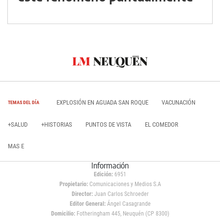
EXPLOSIÓN EN AGUADA SAN ROQUE
VACUNACIÓN
TEMAS DEL DÍA
+SALUD
+HISTORIAS
PUNTOS DE VISTA
EL COMEDOR
MAS E
Información
Edición:
6951
Propietario:
Comunicaciones y Medios S.A
Director:
Juan Carlos Schroeder
Editor General:
Ángel Casagrande
Domicilio:
Fotheringham 445, Neuquén (CP 8300)