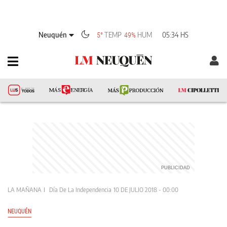
Neuquén
TEMP
HUM
05:34 HS
5°
49%
LA MAÑANA
Día De La Independencia
10 DE JULIO 2018 - 00:00
NEUQUÉN