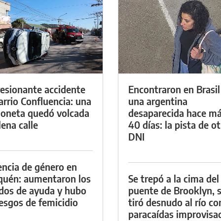
esionante accidente
Encontraron en Brasil
arrio Confluencia: una
una argentina
oneta quedó volcada
desaparecida hace má
lena calle
40 días: la pista de o
DNI
encia de género en
uén: aumentaron los
Se trepó a la cima del
dos de ayuda y hubo
puente de Brooklyn, 
iesgos de femicidio
tiró desnudo al río co
paracaídas improvisa