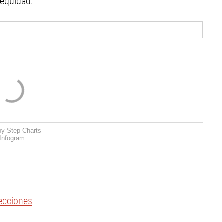
 equidad.
by Step Charts
Infogram
lecciones