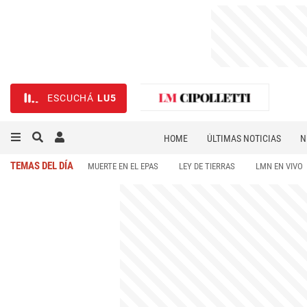
ESCUCHÁ
LU5
HOME
ÚLTIMAS NOTICIAS
N
NECROLÓGICAS
DEPORTES
TEMAS DEL DÍA
MUERTE EN EL EPAS
LEY DE TIERRAS
LMN EN VIVO