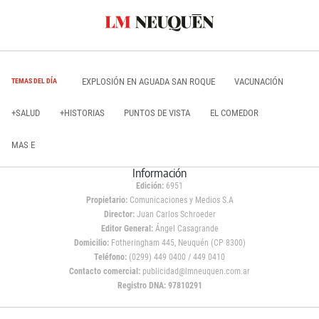
EXPLOSIÓN EN AGUADA SAN ROQUE
VACUNACIÓN
TEMAS DEL DÍA
+SALUD
+HISTORIAS
PUNTOS DE VISTA
EL COMEDOR
MAS E
Información
Edición:
6951
Propietario:
Comunicaciones y Medios S.A
Director:
Juan Carlos Schroeder
Editor General:
Ángel Casagrande
Domicilio:
Fotheringham 445, Neuquén (CP 8300)
Teléfono:
(0299) 449 0400 / 449 0410
Contacto comercial:
publicidad@lmneuquen.com.ar
Registro DNA: 97810291