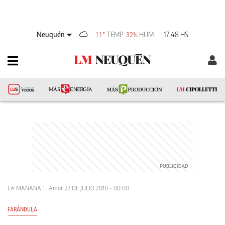
Neuquén
TEMP
HUM
17:48 HS
11°
32%
LA MAÑANA
Amor
27 DE JULIO 2018 - 00:00
FARÁNDULA