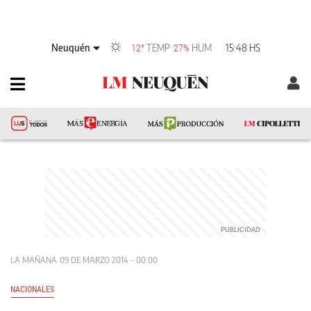
Neuquén
TEMP
HUM
15:48 HS
12°
27%
LA MAÑANA
09 DE MARZO 2014 - 00:00
NACIONALES