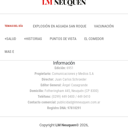
EXPLOSIÓN EN AGUADA SAN ROQUE
VACUNACIÓN
TEMAS DEL DÍA
+SALUD
+HISTORIAS
PUNTOS DE VISTA
EL COMEDOR
MAS E
Información
Edición:
6951
Propietario:
Comunicaciones y Medios S.A
Director:
Juan Carlos Schroeder
Editor General:
Ángel Casagrande
Domicilio:
Fotheringham 445, Neuquén (CP 8300)
Teléfono:
(0299) 449 0400 / 449 0410
Contacto comercial:
publicidad@lmneuquen.com.ar
Registro DNA: 97810291
Copyright
LM Neuquen
© 2026,