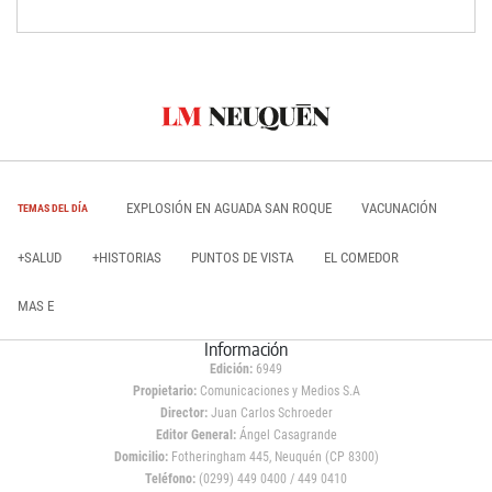
EXPLOSIÓN EN AGUADA SAN ROQUE
VACUNACIÓN
TEMAS DEL DÍA
+SALUD
+HISTORIAS
PUNTOS DE VISTA
EL COMEDOR
MAS E
Información
Edición:
6949
Propietario:
Comunicaciones y Medios S.A
Director:
Juan Carlos Schroeder
Editor General:
Ángel Casagrande
Domicilio:
Fotheringham 445, Neuquén (CP 8300)
Teléfono:
(0299) 449 0400 / 449 0410