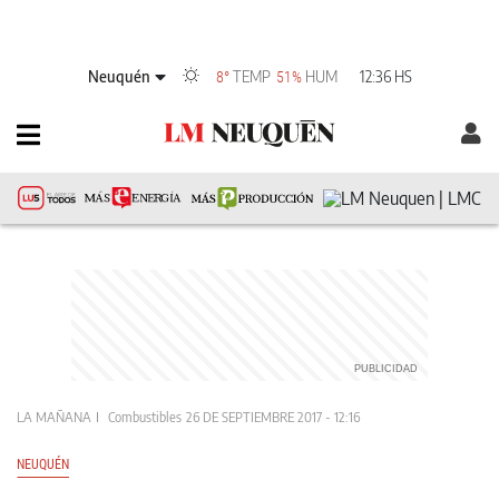
Neuquén
TEMP
HUM
12:36 HS
8°
51%
LA MAÑANA
Combustibles
26 DE SEPTIEMBRE 2017 - 12:16
NEUQUÉN