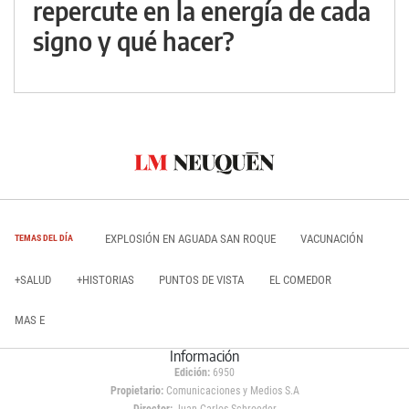
repercute en la energía de cada
signo y qué hacer?
EXPLOSIÓN EN AGUADA SAN ROQUE
VACUNACIÓN
TEMAS DEL DÍA
+SALUD
+HISTORIAS
PUNTOS DE VISTA
EL COMEDOR
MAS E
Información
Edición:
6950
Propietario:
Comunicaciones y Medios S.A
Director:
Juan Carlos Schroeder