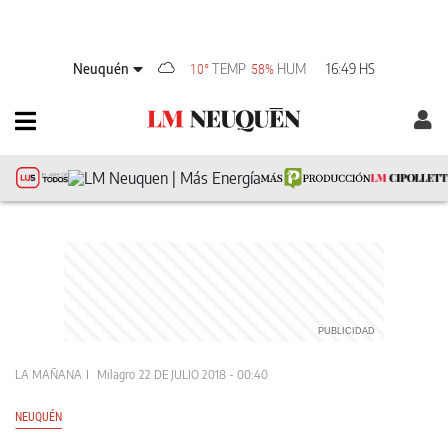
Neuquén
TEMP
HUM
16:49 HS
10°
58%
LA MAÑANA
Milagro
22 DE JULIO 2018 - 00:40
NEUQUÉN