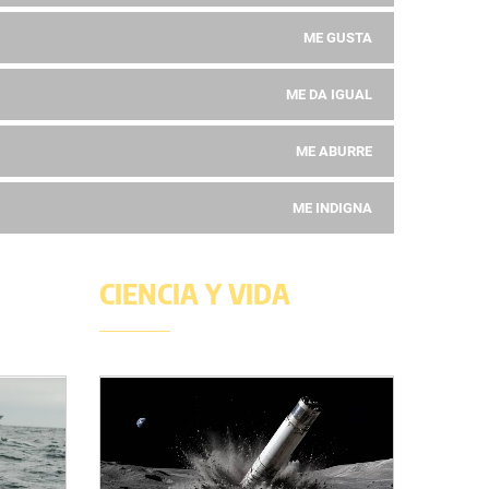
ME GUSTA
ME DA IGUAL
ME ABURRE
ME INDIGNA
CIENCIA Y VIDA