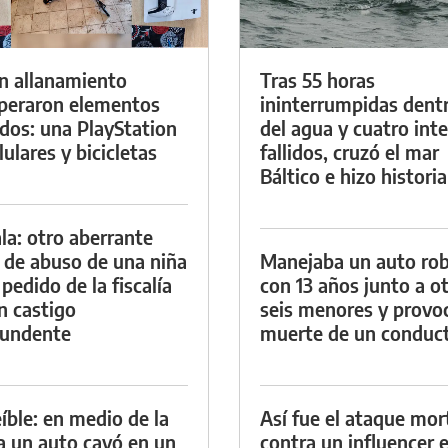
n allanamiento
Tras 55 horas
peraron elementos
ininterrumpidas dent
dos: una PlayStation
del agua y cuatro int
lulares y bicicletas
fallidos, cruzó el mar
Báltico e hizo historia
la: otro aberrante
 de abuso de una niña
Manejaba un auto ro
 pedido de la fiscalía
con 13 años junto a o
n castigo
seis menores y provoc
tundente
muerte de un conduc
eíble: en medio de la
Así fue el ataque mor
ia un auto cayó en un
contra un influencer 