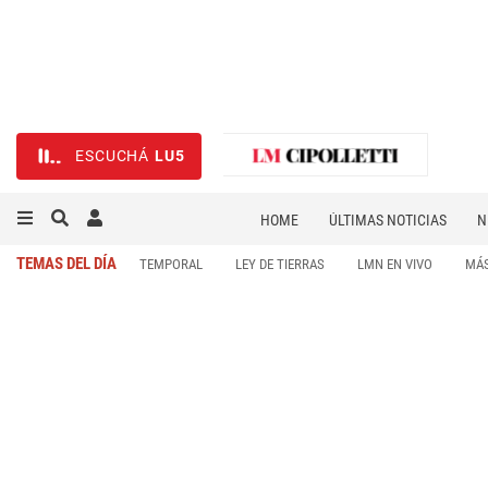
ESCUCHÁ
LU5
HOME
ÚLTIMAS NOTICIAS
N
NECROLÓGICAS
DEPORTES
TEMAS DEL DÍA
TEMPORAL
LEY DE TIERRAS
LMN EN VIVO
MÁS