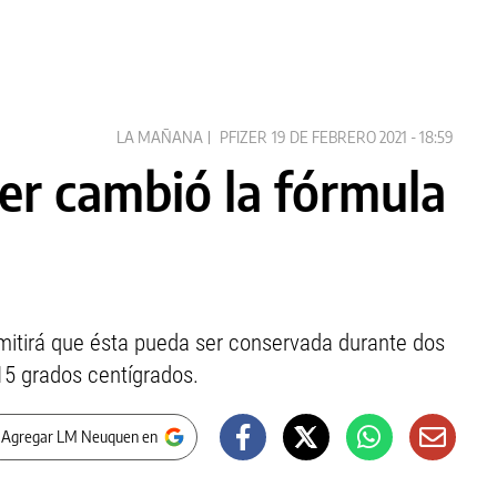
LA MAÑANA
PFIZER
19 DE FEBRERO 2021 - 18:59
zer cambió la fórmula
mitirá que ésta pueda ser conservada durante dos
15 grados centígrados.
 Agregar LM Neuquen en