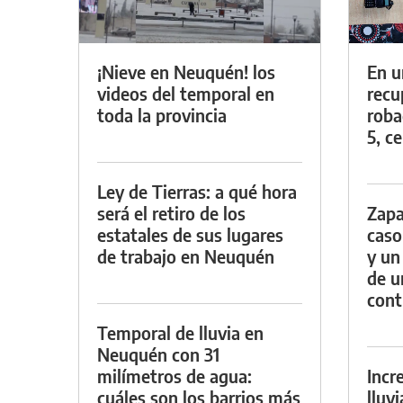
¡Nieve en Neuquén! los
En u
videos del temporal en
recu
toda la provincia
roba
5, ce
Ley de Tierras: a qué hora
será el retiro de los
Zapa
estatales de sus lugares
caso
de trabajo en Neuquén
y un
de u
con
Temporal de lluvia en
Neuquén con 31
milímetros de agua:
Incr
cuáles son los barrios más
lluv