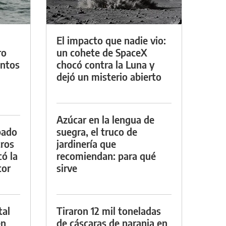
El impacto que nadie vio:
ro
un cohete de SpaceX
entos
chocó contra la Luna y
dejó un misterio abierto
Azúcar en la lengua de
bado
suegra, el truco de
tros
jardinería que
ó la
recomiendan: para qué
tor
sirve
tal
Tiraron 12 mil toneladas
en
de cáscaras de naranja en