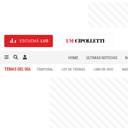
ESCUCHÁ
LU5
HOME
ÚLTIMAS NOTICIAS
N
NECROLÓGICAS
DEPORTES
TEMAS DEL DÍA
TEMPORAL
LEY DE TIERRAS
LMN EN VIVO
MÁS