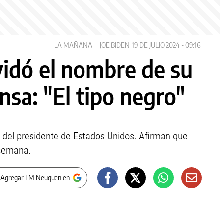
LA MAÑANA
JOE BIDEN
19 DE JULIO 2024 - 09:16
vidó el nombre de su
nsa: "El tipo negro"
 del presidente de Estados Unidos. Afirman que
 semana.
 Agregar LM Neuquen en