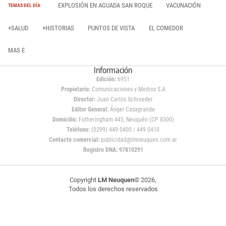
EXPLOSIÓN EN AGUADA SAN ROQUE
VACUNACIÓN
TEMAS DEL DÍA
+SALUD
+HISTORIAS
PUNTOS DE VISTA
EL COMEDOR
MAS E
Información
Edición:
6951
Propietario:
Comunicaciones y Medios S.A
Director:
Juan Carlos Schroeder
Editor General:
Ángel Casagrande
Domicilio:
Fotheringham 445, Neuquén (CP 8300)
Teléfono:
(0299) 449 0400 / 449 0410
Contacto comercial:
publicidad@lmneuquen.com.ar
Registro DNA: 97810291
Copyright
LM Neuquen
© 2026,
Todos los derechos reservados