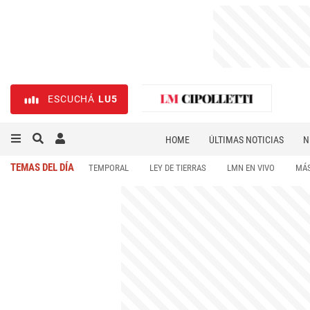
ESCUCHÁ
LU5
HOME
ÚLTIMAS NOTICIAS
N
NECROLÓGICAS
DEPORTES
TEMAS DEL DÍA
TEMPORAL
LEY DE TIERRAS
LMN EN VIVO
MÁS