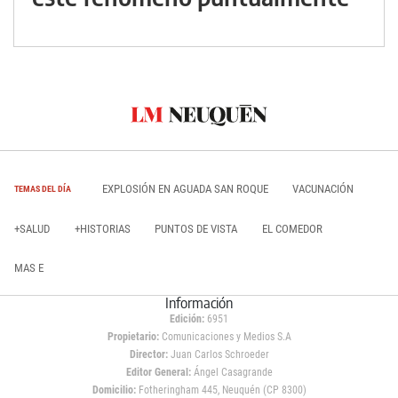
EXPLOSIÓN EN AGUADA SAN ROQUE
VACUNACIÓN
TEMAS DEL DÍA
+SALUD
+HISTORIAS
PUNTOS DE VISTA
EL COMEDOR
MAS E
Información
Edición:
6951
Propietario:
Comunicaciones y Medios S.A
Director:
Juan Carlos Schroeder
Editor General:
Ángel Casagrande
Domicilio:
Fotheringham 445, Neuquén (CP 8300)