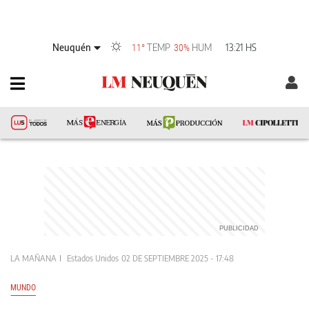
Neuquén
TEMP
HUM
13:21 HS
11°
30%
LA MAÑANA
Estados Unidos
02 DE SEPTIEMBRE 2025 - 17:48
MUNDO