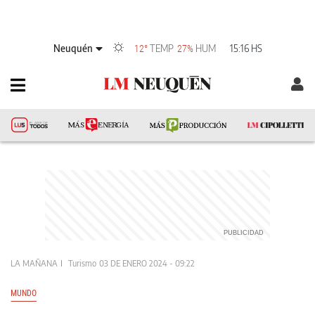
Neuquén
TEMP
HUM
15:16 HS
12°
27%
LA MAÑANA
Turismo
03 DE ENERO 2024 - 09:22
MUNDO