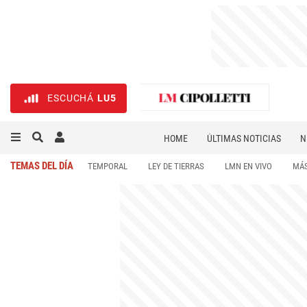
ESCUCHÁ
LU5
HOME
ÚLTIMAS NOTICIAS
N
NECROLÓGICAS
DEPORTES
TEMAS DEL DÍA
TEMPORAL
LEY DE TIERRAS
LMN EN VIVO
MÁS