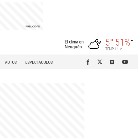
5°
51%
El clima en
Neuquén
TEMP
HUM
AUTOS
ESPECTÁCULOS