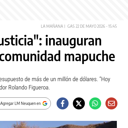
LA MAÑANA
GAS
22 DE MAYO 2026 - 15:45
usticia": inauguran
a comunidad mapuche
supuesto de más de un millón de dólares. “Hoy
ador Rolando Figueroa.
 Agregar LM Neuquen en