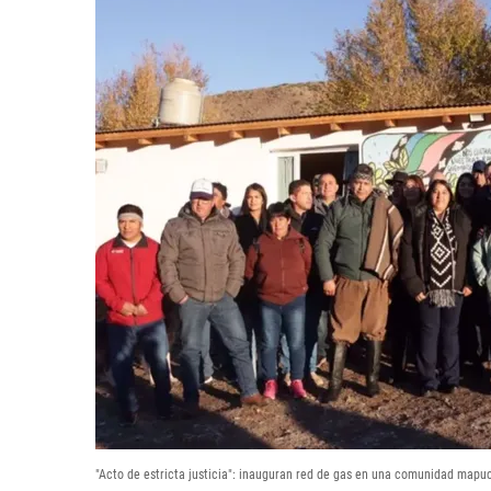
"Acto de estricta justicia": inauguran red de gas en una comunidad mapu