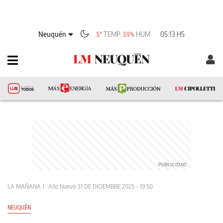
Neuquén
TEMP
HUM
05:13 HS
5°
59%
LA MAÑANA
Año Nuevo
31 DE DICIEMBRE 2025 - 19:50
NEUQUÉN