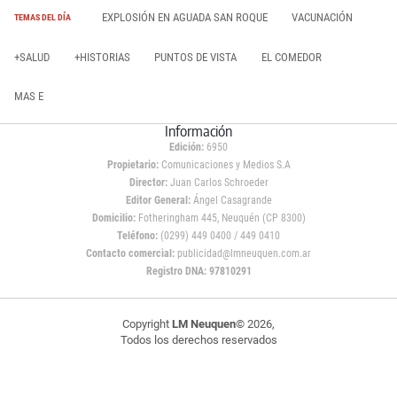
EXPLOSIÓN EN AGUADA SAN ROQUE
VACUNACIÓN
TEMAS DEL DÍA
+SALUD
+HISTORIAS
PUNTOS DE VISTA
EL COMEDOR
MAS E
Información
Edición:
6950
Propietario:
Comunicaciones y Medios S.A
Director:
Juan Carlos Schroeder
Editor General:
Ángel Casagrande
Domicilio:
Fotheringham 445, Neuquén (CP 8300)
Teléfono:
(0299) 449 0400 / 449 0410
Contacto comercial:
publicidad@lmneuquen.com.ar
Registro DNA: 97810291
Copyright
LM Neuquen
© 2026,
Todos los derechos reservados