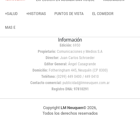
+SALUD
+HISTORIAS
PUNTOS DE VISTA
EL COMEDOR
MAS E
Información
Edición:
6950
Propietario:
Comunicaciones y Medios S.A
Director:
Juan Carlos Schroeder
Editor General:
Ángel Casagrande
Domicilio:
Fotheringham 445, Neuquén (CP 8300)
Teléfono:
(0299) 449 0400 / 449 0410
Contacto comercial:
publicidad@lmneuquen.com.ar
Registro DNA: 97810291
Copyright
LM Neuquen
© 2026,
Todos los derechos reservados