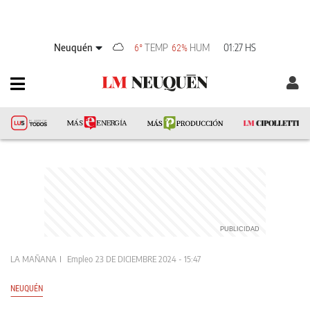
Neuquén
TEMP
HUM
01:27 HS
6°
62%
LA MAÑANA
Empleo
23 DE DICIEMBRE 2024 - 15:47
NEUQUÉN