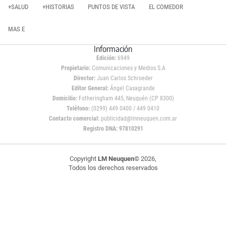
+SALUD
+HISTORIAS
PUNTOS DE VISTA
EL COMEDOR
MAS E
Información
Edición:
6949
Propietario:
Comunicaciones y Medios S.A
Director:
Juan Carlos Schroeder
Editor General:
Ángel Casagrande
Domicilio:
Fotheringham 445, Neuquén (CP 8300)
Teléfono:
(0299) 449 0400 / 449 0410
Contacto comercial:
publicidad@lmneuquen.com.ar
Registro DNA: 97810291
Copyright
LM Neuquen
© 2026,
Todos los derechos reservados