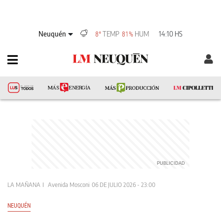
Neuquén
TEMP
HUM
14:10 HS
8°
81%
LA MAÑANA
Avenida Mosconi
06 DE JULIO 2026 - 23:00
NEUQUÉN