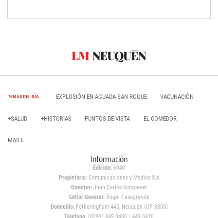
EXPLOSIÓN EN AGUADA SAN ROQUE
VACUNACIÓN
TEMAS DEL DÍA
+SALUD
+HISTORIAS
PUNTOS DE VISTA
EL COMEDOR
MAS E
Información
Edición:
6949
Propietario:
Comunicaciones y Medios S.A
Director:
Juan Carlos Schroeder
Editor General:
Ángel Casagrande
Domicilio:
Fotheringham 445, Neuquén (CP 8300)
Teléfono:
(0299) 449 0400 / 449 0410