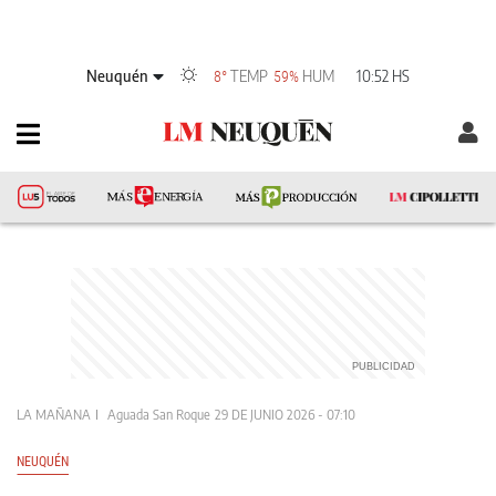
Neuquén
TEMP
HUM
10:52 HS
8°
59%
LA MAÑANA
Aguada San Roque
29 DE JUNIO 2026 - 07:10
NEUQUÉN