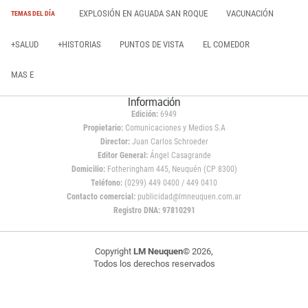
EXPLOSIÓN EN AGUADA SAN ROQUE
VACUNACIÓN
TEMAS DEL DÍA
+SALUD
+HISTORIAS
PUNTOS DE VISTA
EL COMEDOR
MAS E
Información
Edición:
6949
Propietario:
Comunicaciones y Medios S.A
Director:
Juan Carlos Schroeder
Editor General:
Ángel Casagrande
Domicilio:
Fotheringham 445, Neuquén (CP 8300)
Teléfono:
(0299) 449 0400 / 449 0410
Contacto comercial:
publicidad@lmneuquen.com.ar
Registro DNA: 97810291
Copyright
LM Neuquen
© 2026,
Todos los derechos reservados