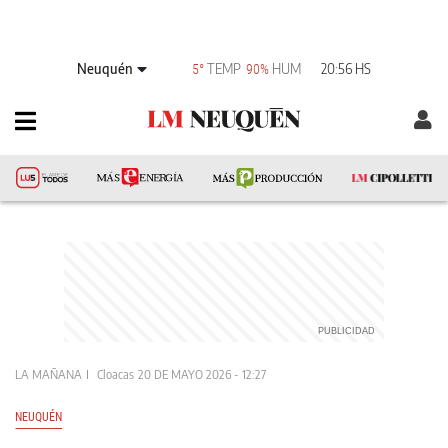
Neuquén
TEMP
HUM
20:56 HS
5°
90%
LA MAÑANA
Cloacas
20 DE MAYO 2026 - 12:27
NEUQUÉN