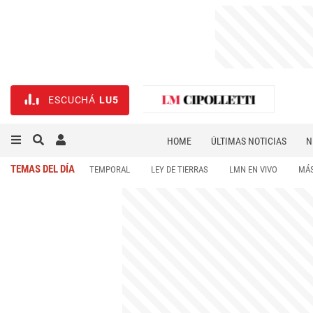
ESCUCHÁ
LU5
HOME
ÚLTIMAS NOTICIAS
N
NECROLÓGICAS
DEPORTES
TEMAS DEL DÍA
TEMPORAL
LEY DE TIERRAS
LMN EN VIVO
MÁS