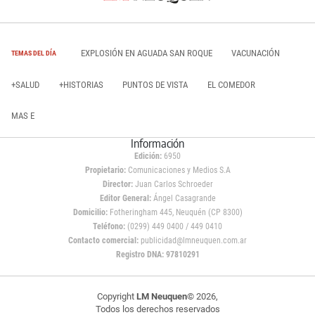
EXPLOSIÓN EN AGUADA SAN ROQUE
VACUNACIÓN
TEMAS DEL DÍA
+SALUD
+HISTORIAS
PUNTOS DE VISTA
EL COMEDOR
MAS E
Información
Edición:
6950
Propietario:
Comunicaciones y Medios S.A
Director:
Juan Carlos Schroeder
Editor General:
Ángel Casagrande
Domicilio:
Fotheringham 445, Neuquén (CP 8300)
Teléfono:
(0299) 449 0400 / 449 0410
Contacto comercial:
publicidad@lmneuquen.com.ar
Registro DNA: 97810291
Copyright
LM Neuquen
© 2026,
Todos los derechos reservados