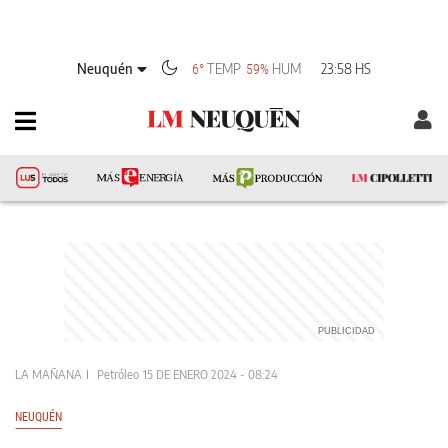
Neuquén
TEMP
HUM
23:58 HS
6°
59%
LA MAÑANA
Petróleo
15 DE ENERO 2024 - 08:24
NEUQUÉN