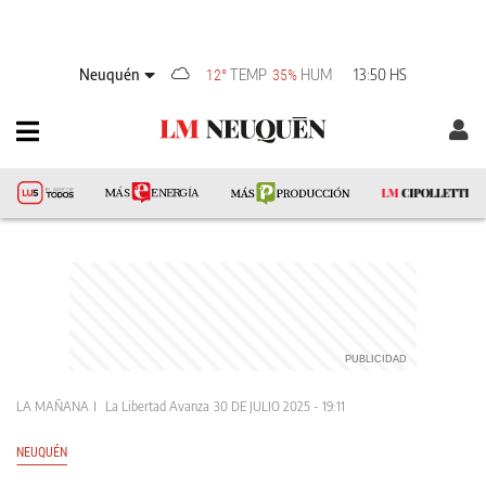
Neuquén
TEMP
HUM
13:50 HS
12°
35%
LA MAÑANA
La Libertad Avanza
30 DE JULIO 2025 - 19:11
NEUQUÉN