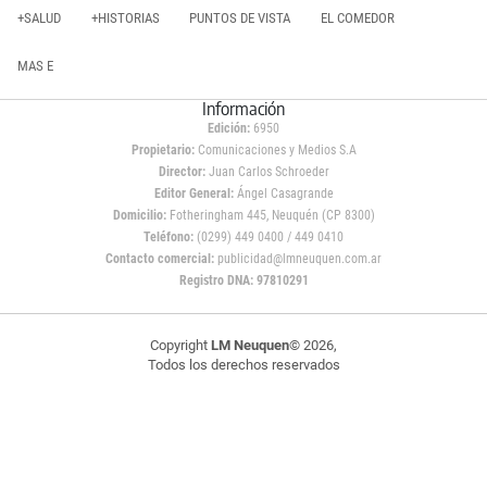
+SALUD
+HISTORIAS
PUNTOS DE VISTA
EL COMEDOR
MAS E
Información
Edición:
6950
Propietario:
Comunicaciones y Medios S.A
Director:
Juan Carlos Schroeder
Editor General:
Ángel Casagrande
Domicilio:
Fotheringham 445, Neuquén (CP 8300)
Teléfono:
(0299) 449 0400 / 449 0410
Contacto comercial:
publicidad@lmneuquen.com.ar
Registro DNA: 97810291
Copyright
LM Neuquen
© 2026,
Todos los derechos reservados