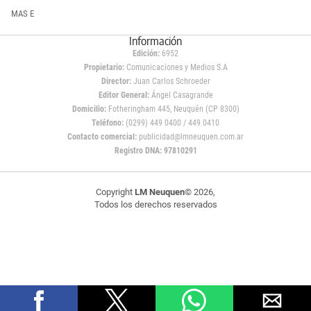
MAS E
Información
Edición:
6952
Propietario:
Comunicaciones y Medios S.A
Director:
Juan Carlos Schroeder
Editor General:
Ángel Casagrande
Domicilio:
Fotheringham 445, Neuquén (CP 8300)
Teléfono:
(0299) 449 0400 / 449 0410
Contacto comercial:
publicidad@lmneuquen.com.ar
Registro DNA: 97810291
Copyright
LM Neuquen
© 2026,
Todos los derechos reservados