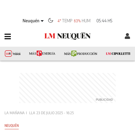
Neuquén
TEMP
HUM
05:44 HS
4°
63%
LA MAÑANA
LLA
23 DE JULIO 2025 - 16:25
NEUQUÉN