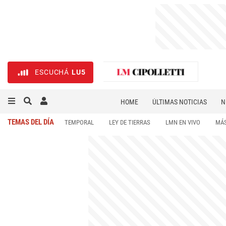
ESCUCHÁ
LU5
HOME
ÚLTIMAS NOTICIAS
N
NECROLÓGICAS
DEPORTES
TEMAS DEL DÍA
TEMPORAL
LEY DE TIERRAS
LMN EN VIVO
MÁS