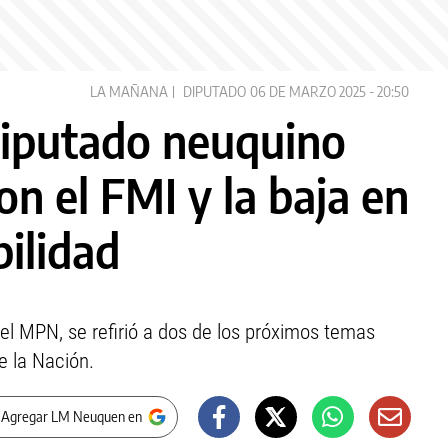
LA MAÑANA
DIPUTADO
06 DE MARZO 2025 - 20:50
diputado neuquino
on el FMI y la baja en
ilidad
r el MPN, se refirió a dos de los próximos temas
e la Nación.
 Agregar LM Neuquen en