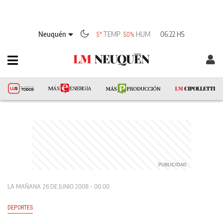
Neuquén
TEMP
HUM
06:22 HS
5°
50%
LA MAÑANA
26 DE JUNIO 2008 - 00:00
DEPORTES