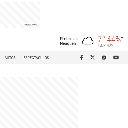
7°
44%
El clima en
Neuquén
TEMP
HUM
AUTOS
ESPECTÁCULOS