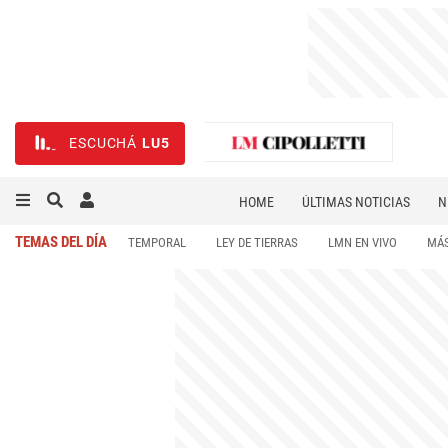
ESCUCHÁ
LU5
HOME
ÚLTIMAS NOTICIAS
N
NECROLÓGICAS
DEPORTES
TEMAS DEL DÍA
TEMPORAL
LEY DE TIERRAS
LMN EN VIVO
MÁS