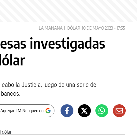
LA MAÑANA
DÓLAR
10 DE MAYO 2023 - 17:55
esas investigadas
dólar
a cabo la Justicia, luego de una serie de
 bancos.
 Agregar LM Neuquen en