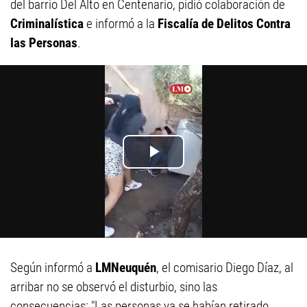
del barrio Del Alto en Centenario, pidió colaboración de
Criminalística
e informó a la
Fiscalía de Delitos Contra
las Personas
.
Según informó a
LMNeuquén
, el comisario Diego Díaz, al
arribar no se observó el disturbio, sino las
consecuencias: "Las personas ya se habían retirado,