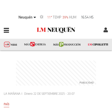
Neuquén
TEMP
HUM
16:54 HS
11°
39%
LA MAÑANA
Dinero
22 DE SEPTIEMBRE 2025 - 20:07
PAÍS