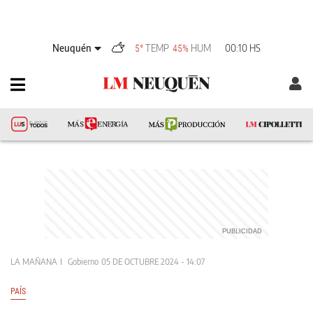
Neuquén
TEMP
HUM
00:10 HS
5°
45%
LA MAÑANA
Gobierno
05 DE OCTUBRE 2024 - 14:07
PAÍS