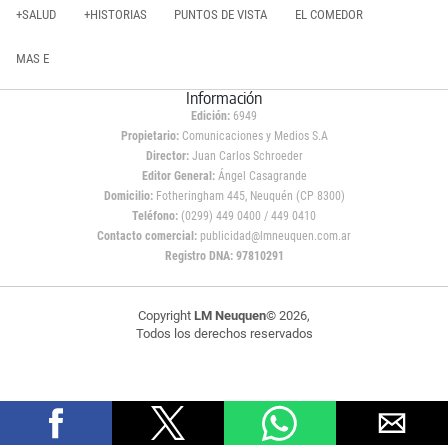
+SALUD
+HISTORIAS
PUNTOS DE VISTA
EL COMEDOR
MAS E
Información
Edición:
6949
Propietario:
Comunicaciones y Medios S.A
Director:
Juan Carlos Schroeder
Editor General:
Ángel Casagrande
Domicilio:
Fotheringham 445, Neuquén (CP 8300)
Teléfono:
(0299) 449 0400 / 449 0410
Contacto comercial:
publicidad@lmneuquen.com.ar
Registro DNA: 97810291
Copyright
LM Neuquen
© 2026,
Todos los derechos reservados