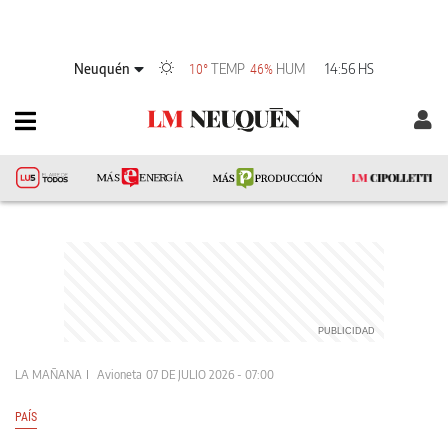
Neuquén
TEMP
HUM
14:56 HS
10°
46%
LA MAÑANA
Avioneta
07 DE JULIO 2026 - 07:00
PAÍS