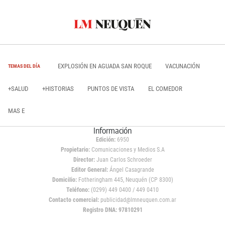
EXPLOSIÓN EN AGUADA SAN ROQUE
VACUNACIÓN
TEMAS DEL DÍA
+SALUD
+HISTORIAS
PUNTOS DE VISTA
EL COMEDOR
MAS E
Información
Edición:
6950
Propietario:
Comunicaciones y Medios S.A
Director:
Juan Carlos Schroeder
Editor General:
Ángel Casagrande
Domicilio:
Fotheringham 445, Neuquén (CP 8300)
Teléfono:
(0299) 449 0400 / 449 0410
Contacto comercial:
publicidad@lmneuquen.com.ar
Registro DNA: 97810291