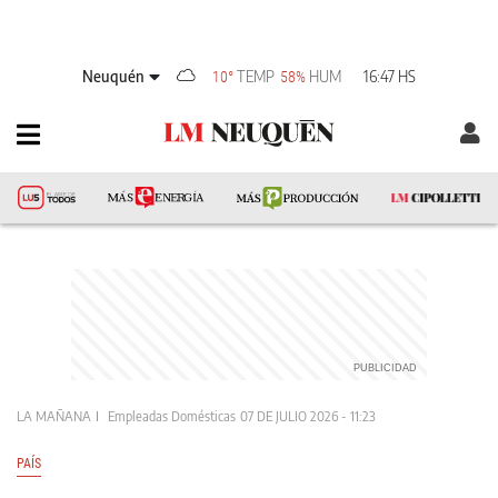
Neuquén
TEMP
HUM
16:47 HS
10°
58%
LA MAÑANA
Empleadas Domésticas
07 DE JULIO 2026 - 11:23
PAÍS