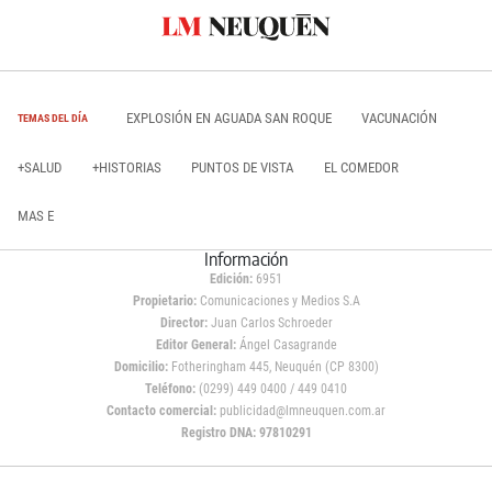
EXPLOSIÓN EN AGUADA SAN ROQUE
VACUNACIÓN
TEMAS DEL DÍA
+SALUD
+HISTORIAS
PUNTOS DE VISTA
EL COMEDOR
MAS E
Información
Edición:
6951
Propietario:
Comunicaciones y Medios S.A
Director:
Juan Carlos Schroeder
Editor General:
Ángel Casagrande
Domicilio:
Fotheringham 445, Neuquén (CP 8300)
Teléfono:
(0299) 449 0400 / 449 0410
Contacto comercial:
publicidad@lmneuquen.com.ar
Registro DNA: 97810291