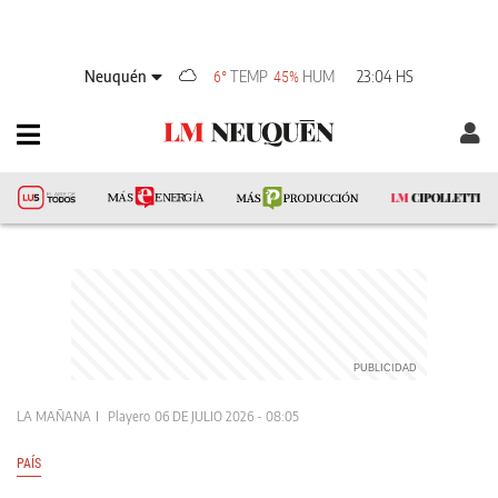
Neuquén
TEMP
HUM
23:04 HS
6°
45%
LA MAÑANA
Playero
06 DE JULIO 2026 - 08:05
PAÍS