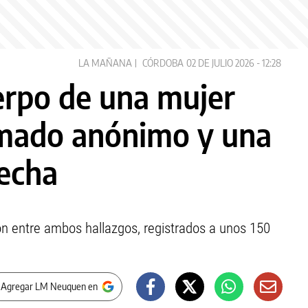
LA MAÑANA
CÓRDOBA
02 DE JULIO 2026 - 12:28
erpo de una mujer
amado anónimo y una
pecha
ión entre ambos hallazgos, registrados a unos 150
 Agregar LM Neuquen en