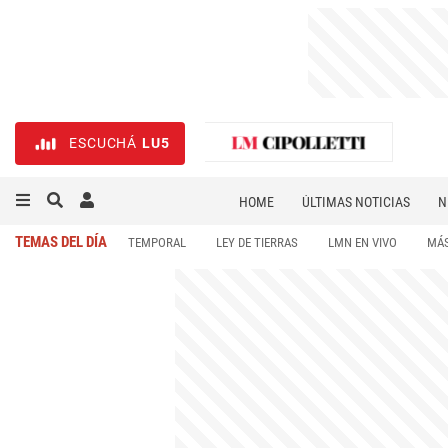
ESCUCHÁ
LU5
HOME
ÚLTIMAS NOTICIAS
N
NECROLÓGICAS
DEPORTES
TEMAS DEL DÍA
TEMPORAL
LEY DE TIERRAS
LMN EN VIVO
MÁS