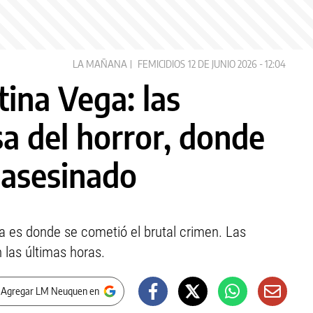
LA MAÑANA
FEMICIDIOS
12 DE JUNIO 2026 - 12:04
ina Vega: las
a del horror, donde
a asesinado
a es donde se cometió el brutal crimen. Las
las últimas horas.
 Agregar LM Neuquen en