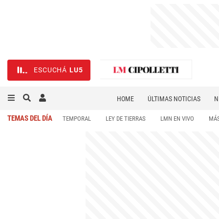
ESCUCHÁ
LU5
HOME
ÚLTIMAS NOTICIAS
N
NECROLÓGICAS
DEPORTES
TEMAS DEL DÍA
TEMPORAL
LEY DE TIERRAS
LMN EN VIVO
MÁS