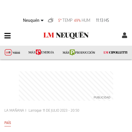
Neuquén
TEMP
HUM
11:13 HS
5°
49%
LA MAÑANA
Larroque
11 DE JULIO 2023 - 20:50
PAÍS