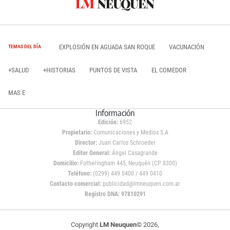
EXPLOSIÓN EN AGUADA SAN ROQUE
VACUNACIÓN
TEMAS DEL DÍA
+SALUD
+HISTORIAS
PUNTOS DE VISTA
EL COMEDOR
MAS E
Información
Edición:
6952
Propietario:
Comunicaciones y Medios S.A
Director:
Juan Carlos Schroeder
Editor General:
Ángel Casagrande
Domicilio:
Fotheringham 445, Neuquén (CP 8300)
Teléfono:
(0299) 449 0400 / 449 0410
Contacto comercial:
publicidad@lmneuquen.com.ar
Registro DNA: 97810291
Copyright
LM Neuquen
© 2026,