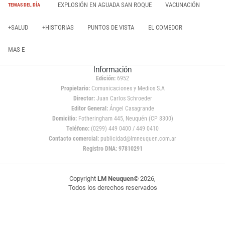
EXPLOSIÓN EN AGUADA SAN ROQUE
VACUNACIÓN
TEMAS DEL DÍA
+SALUD
+HISTORIAS
PUNTOS DE VISTA
EL COMEDOR
MAS E
Información
Edición:
6952
Propietario:
Comunicaciones y Medios S.A
Director:
Juan Carlos Schroeder
Editor General:
Ángel Casagrande
Domicilio:
Fotheringham 445, Neuquén (CP 8300)
Teléfono:
(0299) 449 0400 / 449 0410
Contacto comercial:
publicidad@lmneuquen.com.ar
Registro DNA: 97810291
Copyright
LM Neuquen
© 2026,
Todos los derechos reservados