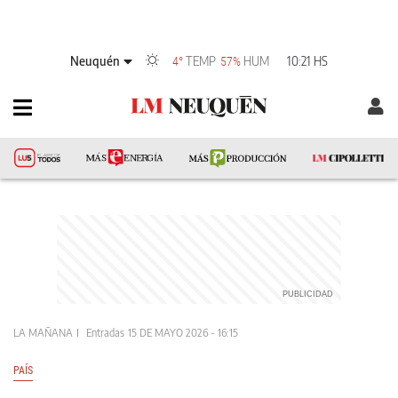
Neuquén
TEMP
HUM
10:21 HS
4°
57%
LA MAÑANA
Entradas
15 DE MAYO 2026 - 16:15
PAÍS