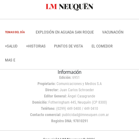
EXPLOSIÓN EN AGUADA SAN ROQUE
VACUNACIÓN
TEMAS DEL DÍA
+SALUD
+HISTORIAS
PUNTOS DE VISTA
EL COMEDOR
MAS E
Información
Edición:
6951
Propietario:
Comunicaciones y Medios S.A
Director:
Juan Carlos Schroeder
Editor General:
Ángel Casagrande
Domicilio:
Fotheringham 445, Neuquén (CP 8300)
Teléfono:
(0299) 449 0400 / 449 0410
Contacto comercial:
publicidad@lmneuquen.com.ar
Registro DNA: 97810291