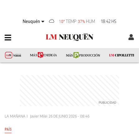
Neuquén
TEMP
HUM
18:42 HS
10°
37%
LA MAÑANA
Javier Milei
26 DE JUNIO 2026 - 08:46
PAÍS