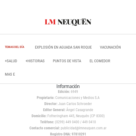
EXPLOSIÓN EN AGUADA SAN ROQUE
VACUNACIÓN
TEMAS DEL DÍA
+SALUD
+HISTORIAS
PUNTOS DE VISTA
EL COMEDOR
MAS E
Información
Edición:
6949
Propietario:
Comunicaciones y Medios S.A
Director:
Juan Carlos Schroeder
Editor General:
Ángel Casagrande
Domicilio:
Fotheringham 445, Neuquén (CP 8300)
Teléfono:
(0299) 449 0400 / 449 0410
Contacto comercial:
publicidad@lmneuquen.com.ar
Registro DNA: 97810291