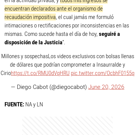
en la actividad privada, y
todos mis ingresos se
encuentran declarados ante el organismo de
recaudación impositiva
, el cual jamás me formuló
intimaciones o rectificaciones por inconsistencias en las
mismas. Como sucede hasta el día de hoy,
seguiré a
disposición de la Justicia
”.
Millones y sospechasLos videos exclusivos con bolsas llenas
de dólares que podrían comprometer a Insaurralde y
Cirio
https://t.co/RMU0dVqHRU
pic.twitter.com/OcbhF0155q
— Diego Cabot (@diegocabot)
June 20, 2026
FUENTE:
NA y LN