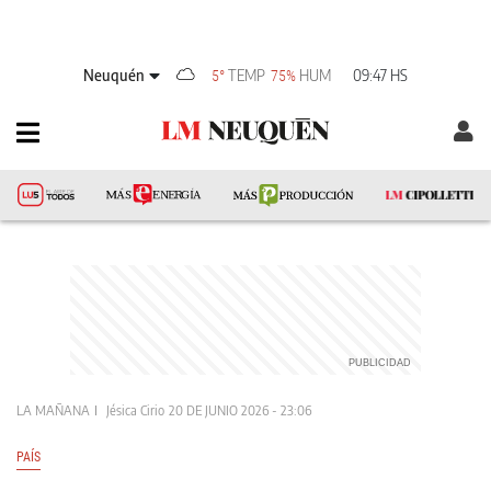
Neuquén
TEMP
HUM
09:47 HS
5°
75%
LA MAÑANA
Jésica Cirio
20 DE JUNIO 2026 - 23:06
PAÍS