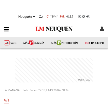
Neuquén
TEMP
HUM
18:58 HS
9°
39%
LA MAÑANA
Indio Solari
05 DE JUNIO 2026 - 10:24
PAÍS