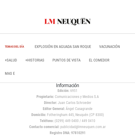
EXPLOSIÓN EN AGUADA SAN ROQUE
VACUNACIÓN
TEMAS DEL DÍA
+SALUD
+HISTORIAS
PUNTOS DE VISTA
EL COMEDOR
MAS E
Información
Edición:
6951
Propietario:
Comunicaciones y Medios S.A
Director:
Juan Carlos Schroeder
Editor General:
Ángel Casagrande
Domicilio:
Fotheringham 445, Neuquén (CP 8300)
Teléfono:
(0299) 449 0400 / 449 0410
Contacto comercial:
publicidad@lmneuquen.com.ar
Registro DNA: 97810291