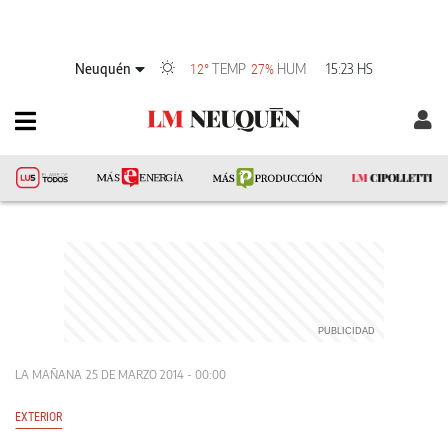
Neuquén
TEMP
HUM
15:23 HS
12°
27%
LA MAÑANA
25 DE MARZO 2014 - 00:00
EXTERIOR