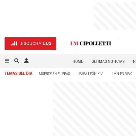
ESCUCHÁ
LU5
HOME
ÚLTIMAS NOTICIAS
N
NECROLÓGICAS
DEPORTES
TEMAS DEL DÍA
MUERTE EN EL EPAS
PAPA LEÓN XIV
LMN EN VIVO