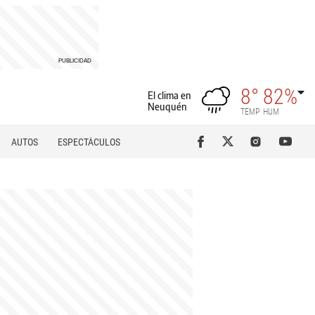
8°
82%
El clima en
Neuquén
TEMP
HUM
AUTOS
ESPECTÁCULOS