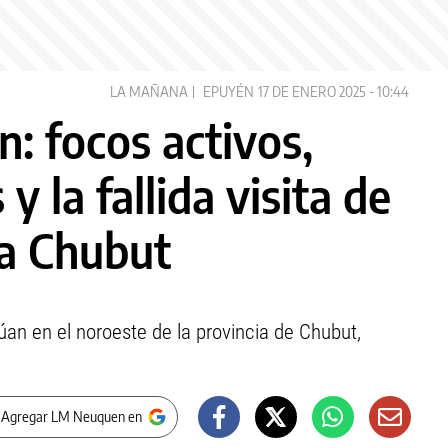
LA MAÑANA
EPUYÉN
17 DE ENERO 2025 - 10:44
: focos activos,
y la fallida visita de
 a Chubut
úan en el noroeste de la provincia de Chubut,
 Agregar LM Neuquen en