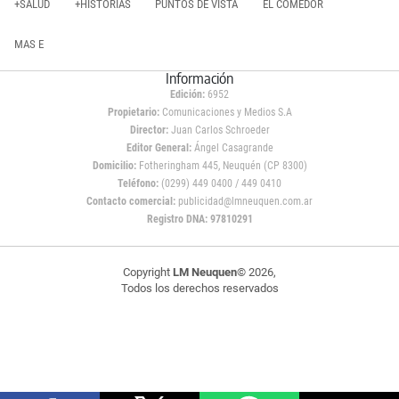
+SALUD
+HISTORIAS
PUNTOS DE VISTA
EL COMEDOR
MAS E
Información
Edición:
6952
Propietario:
Comunicaciones y Medios S.A
Director:
Juan Carlos Schroeder
Editor General:
Ángel Casagrande
Domicilio:
Fotheringham 445, Neuquén (CP 8300)
Teléfono:
(0299) 449 0400 / 449 0410
Contacto comercial:
publicidad@lmneuquen.com.ar
Registro DNA: 97810291
Copyright
LM Neuquen
© 2026,
Todos los derechos reservados