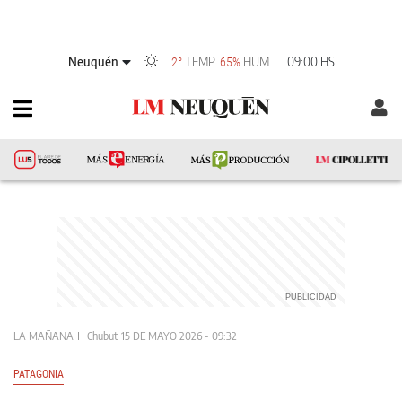
Neuquén
TEMP
HUM
09:00 HS
2°
65%
LA MAÑANA
Chubut
15 DE MAYO 2026 - 09:32
PATAGONIA