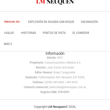
EXPLOSIÓN EN AGUADA SAN ROQUE
VACUNACIÓN
TEMAS DEL DÍA
+SALUD
+HISTORIAS
PUNTOS DE VISTA
EL COMEDOR
MAS E
Información
Edición:
6951
Propietario:
Comunicaciones y Medios S.A
Director:
Juan Carlos Schroeder
Editor General:
Ángel Casagrande
Domicilio:
Fotheringham 445, Neuquén (CP 8300)
Teléfono:
(0299) 449 0400 / 449 0410
Contacto comercial:
publicidad@lmneuquen.com.ar
Registro DNA: 97810291
Copyright
LM Neuquen
© 2026,