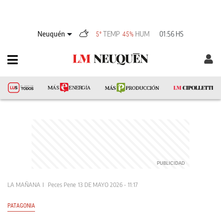
Neuquén
TEMP
HUM
01:56 HS
5°
45%
LA MAÑANA
Peces Pene
13 DE MAYO 2026 - 11:17
PATAGONIA