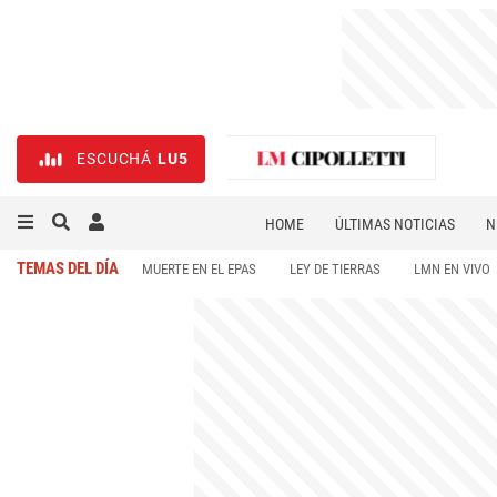
ESCUCHÁ
LU5
HOME
ÚLTIMAS NOTICIAS
N
NECROLÓGICAS
DEPORTES
TEMAS DEL DÍA
MUERTE EN EL EPAS
LEY DE TIERRAS
LMN EN VIVO