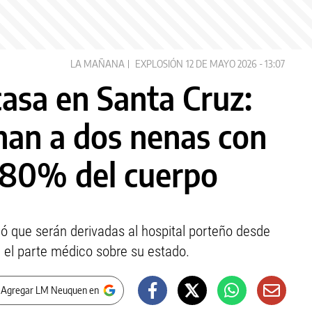
LA MAÑANA
EXPLOSIÓN
12 DE MAYO 2026 - 13:07
casa en Santa Cruz:
ahan a dos nenas con
 80% del cuerpo
rmó que serán derivadas al hospital porteño desde
e el parte médico sobre su estado.
 Agregar LM Neuquen en