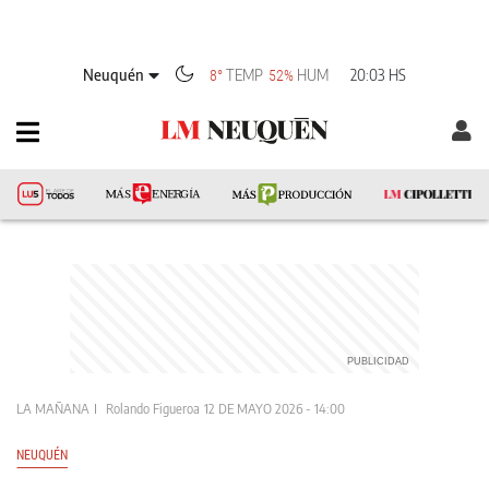
Neuquén
TEMP
HUM
20:03 HS
8°
52%
LA MAÑANA
Rolando Figueroa
12 DE MAYO 2026 - 14:00
NEUQUÉN