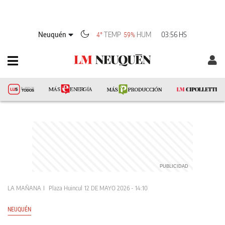
Neuquén
TEMP
HUM
03:56 HS
4°
59%
LA MAÑANA
Plaza Huincul
12 DE MAYO 2026 - 14:10
NEUQUÉN