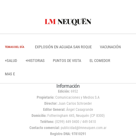
EXPLOSIÓN EN AGUADA SAN ROQUE
VACUNACIÓN
TEMAS DEL DÍA
+SALUD
+HISTORIAS
PUNTOS DE VISTA
EL COMEDOR
MAS E
Información
Edición:
6952
Propietario:
Comunicaciones y Medios S.A
Director:
Juan Carlos Schroeder
Editor General:
Ángel Casagrande
Domicilio:
Fotheringham 445, Neuquén (CP 8300)
Teléfono:
(0299) 449 0400 / 449 0410
Contacto comercial:
publicidad@lmneuquen.com.ar
Registro DNA: 97810291